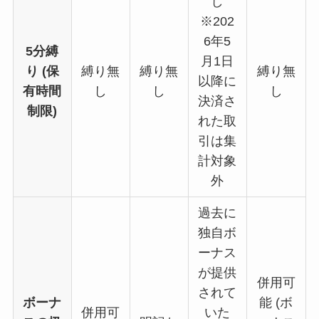
し
※202
6年5
5分縛
月1日
り
(保
縛り無
縛り無
縛り無
以降に
有時間
し
し
し
決済さ
制限)
れた取
引は集
計対象
外
過去に
独自ボ
ーナス
が提供
併用可
されて
ボーナ
能 (ボ
併用可
いた