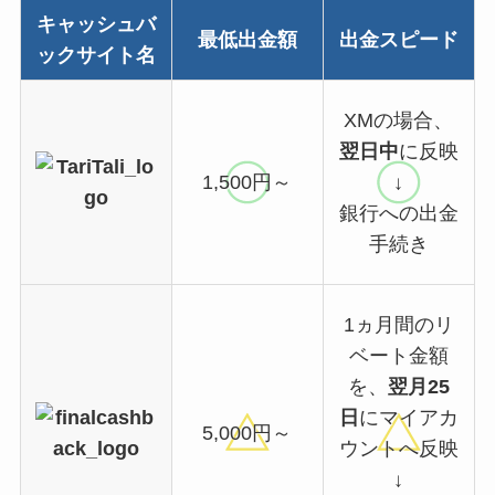
キャッシュバ
最低出金額
出金スピード
ックサイト名
XMの場合、
翌日中
に反映
1,500円～
↓
銀行への出金
手続き
1ヵ月間のリ
ベート金額
を、
翌月25
日
にマイアカ
5,000円～
ウントへ反映
↓