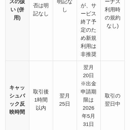
スの扱
明記な
ーナス
否は明
が、サ
い
(併
し
利用時
記なし
ービス
用)
の規約
終了予
なし)
定のた
め新規
利用は
非推奨
翌月
20日
※出金
キャッ
取引後
申請期
シュバ
翌月
取引の
1時間
限は
ック反
25日
翌日中
以内
2026
映
時間
年5月
31日