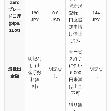
Zero
※新規
ブレー
180
0.8
登録・
144
ド口座
JPY
USD
口座追
JPY
(pips/
加申請
1Lot)
は停止
済み
サービ
明記な
ス終了
し (出
に伴い
最低出
明記な
明記な
金手数
5,000
金額
し
し
料無
円未満
料)
は出金
不可
縛り無